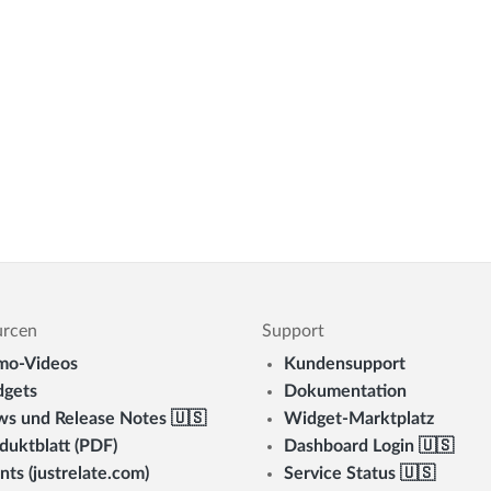
urcen
Support
mo-Videos
Kundensupport
gets
Dokumentation
s und Release Notes 🇺🇸
Widget-Marktplatz
duktblatt (PDF)
Dashboard Login 🇺🇸
nts (justrelate.com)
Service Status 🇺🇸