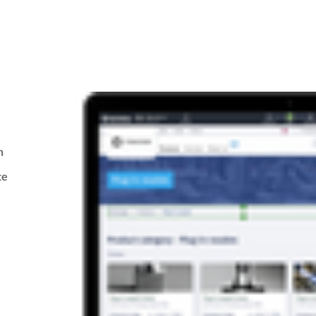
en
te